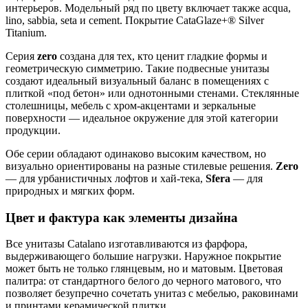
интерьеров. Модельный ряд по цвету включает также acqua,
lino, sabbia, seta и cement. Покрытие CataGlaze+® Silver
Titanium.
Серия
zero
создана для тех, кто ценит гладкие формы и
геометрическую симметрию. Такие подвесные унитазы
создают идеальный визуальный баланс в помещениях с
плиткой «под бетон» или однотонными стенами. Стеклянные
столешницы, мебель с хром-акцентами и зеркальные
поверхности — идеальное окружение для этой категории
продукции.
Обе серии обладают одинаково высоким качеством, но
визуально ориентированы на разные стилевые решения.
Zero
— для урбанистичных лофтов и хай-тека,
Sfera
— для
природных и мягких форм.
Цвет и фактура как элементы дизайна
Все унитазы Catalano изготавливаются из фарфора,
выдерживающего большие нагрузки. Наружное покрытие
может быть не только глянцевым, но и матовым. Цветовая
палитра: от стандартного белого до черного матового, что
позволяет безупречно сочетать унитаз с мебелью, раковинами
и принтами керамической плитки.