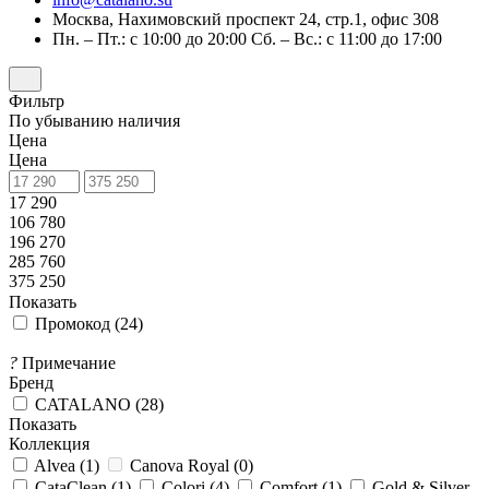
Москва, Нахимовский проспект 24, стр.1, офис 308
Пн. – Пт.: с 10:00 до 20:00 Сб. – Вс.: с 11:00 до 17:00
Фильтр
По убыванию наличия
Цена
Цена
17 290
106 780
196 270
285 760
375 250
Показать
Промокод (
24
)
?
Примечание
Бренд
CATALANO (
28
)
Показать
Коллекция
Alvea (
1
)
Canova Royal (
0
)
CataClean (
1
)
Colori (
4
)
Comfort (
1
)
Gold & Silver