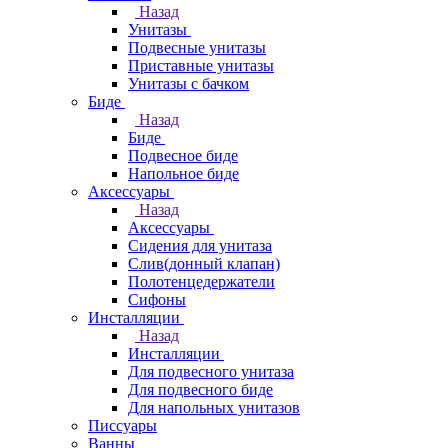
Назад
Унитазы
Подвесные унитазы
Приставные унитазы
Унитазы с бачком
Биде
Назад
Биде
Подвесное биде
Напольное биде
Аксессуары
Назад
Аксессуары
Сидения для унитаза
Слив(донный клапан)
Полотенцедержатели
Сифоны
Инсталляции
Назад
Инсталляции
Для подвесного унитаза
Для подвесного биде
Для напольных унитазов
Писсуары
Ванны