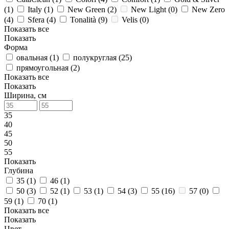
(
1
)
Italy (
1
)
New Green (
2
)
New Light (
0
)
New Zero
(
4
)
Sfera (
4
)
Tonalità (
9
)
Velis (
0
)
Показать все
Показать
Форма
овальная (
1
)
полукруглая (
25
)
прямоугольная (
2
)
Показать все
Показать
Ширина, см
35
40
45
50
55
Показать
Глубина
35 (
1
)
46 (
1
)
50 (
3
)
52 (
1
)
53 (
1
)
54 (
3
)
55 (
16
)
57 (
0
)
59 (
1
)
70 (
1
)
Показать все
Показать
Цвет