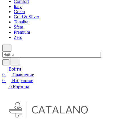
Comfort
Italy
Green
Gold & Silver
Tonalita
Sfera
Premium
Zero
Войти
0
Сравнение
0
Избранное
0
Корзина