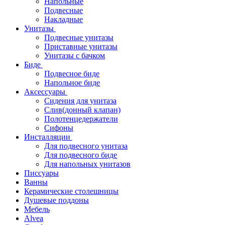
Напольные
Подвесные
Накладные
Унитазы
Подвесные унитазы
Приставные унитазы
Унитазы с бачком
Биде
Подвесное биде
Напольное биде
Аксессуары
Сидения для унитаза
Слив(донный клапан)
Полотенцедержатели
Сифоны
Инсталляции
Для подвесного унитаза
Для подвесного биде
Для напольных унитазов
Писсуары
Ванны
Керамические столешницы
Душевые поддоны
Мебель
Alvea