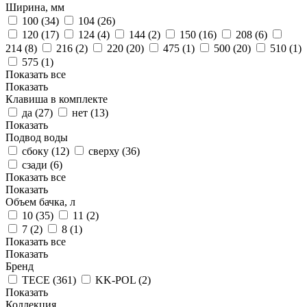
Ширина, мм
100 (
34
)
104 (
26
)
120 (
17
)
124 (
4
)
144 (
2
)
150 (
16
)
208 (
6
)
214 (
8
)
216 (
2
)
220 (
20
)
475 (
1
)
500 (
20
)
510 (
1
)
575 (
1
)
Показать все
Показать
Клавиша в комплекте
да (
27
)
нет (
13
)
Показать
Подвод воды
сбоку (
12
)
сверху (
36
)
сзади (
6
)
Показать все
Показать
Объем бачка, л
10 (
35
)
11 (
2
)
7 (
2
)
8 (
1
)
Показать все
Показать
Бренд
TECE (
361
)
KK-POL (
2
)
Показать
Коллекция