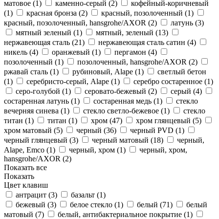
матовое (
1
)
каменно-серый (
2
)
кофейный-коричневый
(
1
)
красная бронза (
2
)
красный, позолоченный (
1
)
красный, позолоченный, hansgrohe/AXOR (
2
)
латунь (
3
)
мятный зеленый (
1
)
мятный, зеленый (
13
)
нержавеющая сталь (
21
)
нержавеющая сталь сатин (
4
)
никель (
4
)
оранжевый (
1
)
пергамон (
4
)
позолоченный (
1
)
позолоченный, hansgrohe/AXOR (
2
)
ржавай сталь (
1
)
рубиновый, Alape (
1
)
светлый бетон
(
1
)
серебристо-серый, Alape (
1
)
серебро состаренное (
1
)
серо-голубой (
1
)
серовато-бежевый (
2
)
серый (
4
)
состаренная латунь (
1
)
состаренная медь (
1
)
стекло
вечерняя синева (
1
)
стекло светло-бежевое (
1
)
стекло
титан (
1
)
титан (
1
)
хром (
47
)
хром глянцевый (
5
)
хром матовый (
5
)
черный (
36
)
черный PVD (
1
)
черный глянцевый (
3
)
черный матовый (
18
)
черный,
Alape, Emco (
1
)
черный, хром (
1
)
черный, хром,
hansgrohe/AXOR (
2
)
Показать все
Показать
Цвет клавиш
антрацит (
3
)
базальт (
1
)
бежевый (
3
)
белое стекло (
1
)
белый (
71
)
белый
матовый (
7
)
белый, антибактериальное покрытие (
1
)