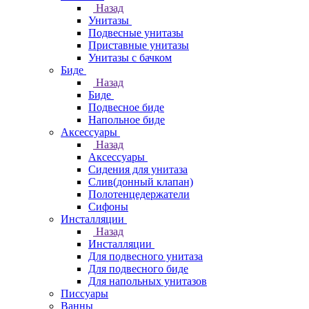
Назад
Унитазы
Подвесные унитазы
Приставные унитазы
Унитазы с бачком
Биде
Назад
Биде
Подвесное биде
Напольное биде
Аксессуары
Назад
Аксессуары
Сидения для унитаза
Слив(донный клапан)
Полотенцедержатели
Сифоны
Инсталляции
Назад
Инсталляции
Для подвесного унитаза
Для подвесного биде
Для напольных унитазов
Писсуары
Ванны