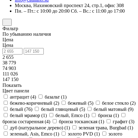
Москва, Нахимовский проспект 24, стр.1, офис 308
Пн. – Пт.: с 10:00 до 20:00 Сб. – Вс.: с 11:00 до 17:00
Фильтр
По убыванию наличия
Цена
Цена
2 655
38 779
74 903
111 026
147 150
Показать
Цвет панели
антрацит (
4
)
базальт (
1
)
бежево-коричневый (
2
)
бежевый (
5
)
белое стекло (
2
)
белый (
76
)
белый глянцевый (
5
)
белый матовый (
9
)
белый мрамор (
1
)
белый, Emco (
1
)
бронза (
1
)
бронза состаренная (
4
)
бронза тосканская (
1
)
графит (
3
)
дуб (натуральное дерево) (
1
)
зеленая трава, Burgbad (
1
)
зеленый, Asis, Emco (
1
)
золото PVD (
1
)
золото