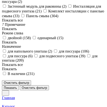
писсуара (
2
)
Застенный модуль для раковины (
2
)
Инсталляция для
подвесного унитаза (
21
)
Комплект инсталляции с панелью
смыва (
33
)
Панель смыва (
304
)
Показать все
?
Примечание
Показать
Режим слива
двойной (
158
)
одинарный (
15
)
Показать
Назначение
для напольного унитаза (
2
)
для писсуара (
106
)
для писсура (
6
)
для подвесного унитаза (
39
)
для
унитаза (
209
)
Показать все
Показать
В наличии (
231
)
Очистить фильтр
Показать
Очистить фильтр
Главная
Каталог