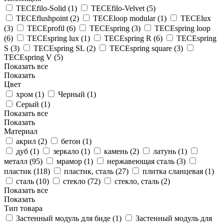
TECEfilo-Solid (
1
)
TECEfilo-Velvet (
5
)
TECEflushpoint (
2
)
TECEloop modular (
1
)
TECElux
(
3
)
TECEprofil (
6
)
TECEspring (
3
)
TECEspring loop
(
6
)
TECEspring lux (
1
)
TECEspring R (
6
)
TECEspring
S (
3
)
TECEspring SL (
2
)
TECEspring square (
3
)
TECEspring V (
5
)
Показать все
Показать
Цвет
хром (
1
)
Черный (
1
)
Серый (
1
)
Показать все
Показать
Материал
акрил (
2
)
бетон (
1
)
дуб (
1
)
зеркало (
1
)
камень (
2
)
латунь (
1
)
металл (
95
)
мрамор (
1
)
нержавеющая сталь (
3
)
пластик (
118
)
пластик, сталь (
27
)
плитка сланцевая (
1
)
сталь (
10
)
стекло (
72
)
стекло, сталь (
2
)
Показать все
Показать
Тип товара
Застенный модуль для биде (
1
)
Застенный модуль для