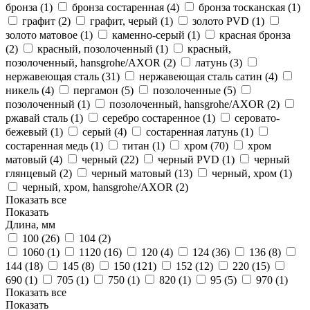
бронза (
1
)
бронза состаренная (
4
)
бронза тосканская (
1
)
графит (
2
)
графит, черый (
1
)
золото PVD (
1
)
золото матовое (
1
)
каменно-серый (
1
)
красная бронза
(
2
)
красный, позолоченный (
1
)
красный,
позолоченный, hansgrohe/AXOR (
2
)
латунь (
3
)
нержавеющая сталь (
31
)
нержавеющая сталь сатин (
4
)
никель (
4
)
пергамон (
5
)
позолоченные (
5
)
позолоченный (
1
)
позолоченный, hansgrohe/AXOR (
2
)
ржавай сталь (
1
)
серебро состаренное (
1
)
серовато-
бежевый (
1
)
серый (
4
)
состаренная латунь (
1
)
состаренная медь (
1
)
титан (
1
)
хром (
70
)
хром
матовый (
4
)
черный (
22
)
черный PVD (
1
)
черный
глянцевый (
2
)
черный матовый (
13
)
черный, хром (
1
)
черный, хром, hansgrohe/AXOR (
2
)
Показать все
Показать
Длина, мм
100 (
26
)
104 (
2
)
1060 (
1
)
1120 (
16
)
120 (
4
)
124 (
36
)
136 (
8
)
144 (
18
)
145 (
8
)
150 (
121
)
152 (
12
)
220 (
15
)
690 (
1
)
705 (
1
)
750 (
1
)
820 (
1
)
95 (
5
)
970 (
1
)
Показать все
Показать