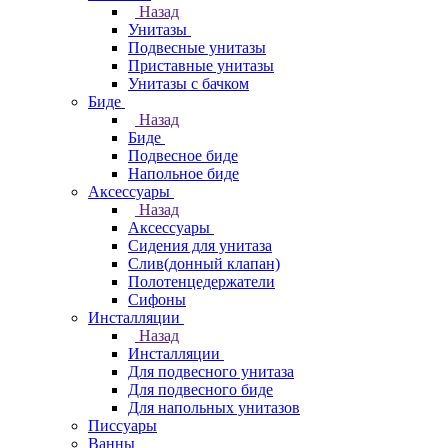
Назад
Унитазы
Подвесные унитазы
Приставные унитазы
Унитазы с бачком
Биде
Назад
Биде
Подвесное биде
Напольное биде
Аксессуары
Назад
Аксессуары
Сидения для унитаза
Слив(донный клапан)
Полотенцедержатели
Сифоны
Инсталляции
Назад
Инсталляции
Для подвесного унитаза
Для подвесного биде
Для напольных унитазов
Писсуары
Ванны