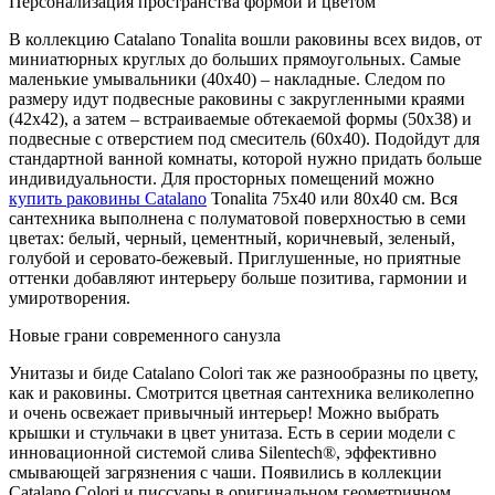
Персонализация пространства формой и цветом
В коллекцию Catalano Tonalita вошли раковины всех видов, от
миниатюрных круглых до больших прямоугольных. Самые
маленькие умывальники (40х40) – накладные. Следом по
размеру идут подвесные раковины с закругленными краями
(42х42), а затем – встраиваемые обтекаемой формы (50х38) и
подвесные с отверстием под смеситель (60х40). Подойдут для
стандартной ванной комнаты, которой нужно придать больше
индивидуальности. Для просторных помещений можно
купить раковины Catalano
Tonalita 75х40 или 80х40 см. Вся
сантехника выполнена с полуматовой поверхностью в семи
цветах: белый, черный, цементный, коричневый, зеленый,
голубой и серовато-бежевый. Приглушенные, но приятные
оттенки добавляют интерьеру больше позитива, гармонии и
умиротворения.
Новые грани современного санузла
Унитазы и биде Catalano Colori так же разнообразны по цвету,
как и раковины. Смотрится цветная сантехника великолепно
и очень освежает привычный интерьер! Можно выбрать
крышки и стульчаки в цвет унитаза. Есть в серии модели с
инновационной системой слива Silentech®, эффективно
смывающей загрязнения с чаши. Появились в коллекции
Catalano Colori и писсуары в оригинальном геометричном