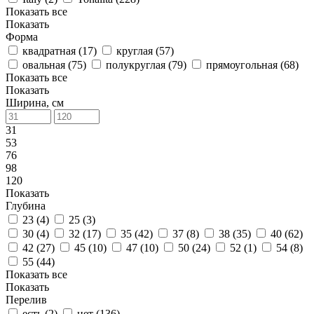
Показать все
Показать
Форма
квадратная (
17
)
круглая (
57
)
овальная (
75
)
полукруглая (
79
)
прямоугольная (
68
)
Показать все
Показать
Ширина, см
31
53
76
98
120
Показать
Глубина
23 (
4
)
25 (
3
)
30 (
4
)
32 (
17
)
35 (
42
)
37 (
8
)
38 (
35
)
40 (
62
)
42 (
27
)
45 (
10
)
47 (
10
)
50 (
24
)
52 (
1
)
54 (
8
)
55 (
44
)
Показать все
Показать
Перелив
есть (
2
)
нет (
136
)