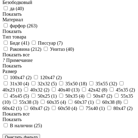
Безободковый
да (
40
)
Показать
Материал
фарфор (
263
)
Показать
Тип товара
Биде (
41
)
Писсуар (
7
)
Раковина (
212
)
Унитаз (
40
)
Показать все
?
Примечание
Показать
Размер
100x47 (
2
)
120x47 (
2
)
31x30 (
4
)
32x32 (
5
)
35x50 (
18
)
35x55 (
32
)
40x23 (
1
)
40x32 (
2
)
40x40 (
13
)
42x42 (
8
)
45x35 (
2
)
45x45 (
5
)
50x25 (
1
)
50x35 (
4
)
50x47 (
2
)
55x35
(
10
)
55x38 (
3
)
60x35 (
4
)
60x37 (
1
)
60x38 (
8
)
60x42 (
1
)
60x47 (
2
)
60x50 (
4
)
75x40 (
1
)
80x47 (
2
)
Показать все
Показать
В наличии (
25
)
Очистить фильтр