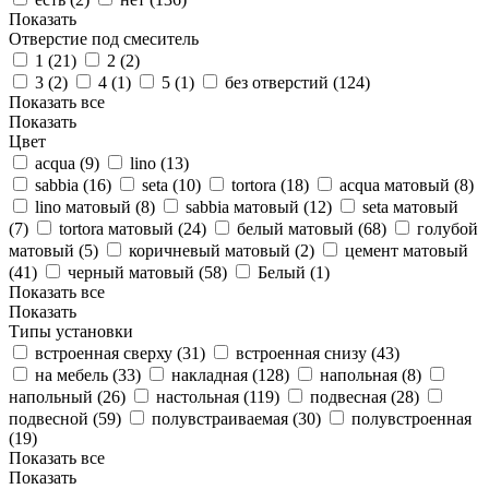
Показать
Отверстие под смеситель
1 (
21
)
2 (
2
)
3 (
2
)
4 (
1
)
5 (
1
)
без отверстий (
124
)
Показать все
Показать
Цвет
acqua (
9
)
lino (
13
)
sabbia (
16
)
seta (
10
)
tortora (
18
)
acqua матовый (
8
)
lino матовый (
8
)
sabbia матовый (
12
)
seta матовый
(
7
)
tortora матовый (
24
)
белый матовый (
68
)
голубой
матовый (
5
)
коричневый матовый (
2
)
цемент матовый
(
41
)
черный матовый (
58
)
Белый (
1
)
Показать все
Показать
Типы установки
встроенная сверху (
31
)
встроенная снизу (
43
)
на мебель (
33
)
накладная (
128
)
напольная (
8
)
напольный (
26
)
настольная (
119
)
подвесная (
28
)
подвесной (
59
)
полувстраиваемая (
30
)
полувстроенная
(
19
)
Показать все
Показать