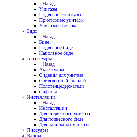
Назад
Унитазы
Подвесные унитазы
Приставные унитазы
Унитазы с бачком
Биде
Назад
Биде
Подвесное биде
Напольное биде
Аксессуары
Назад
Аксессуары
Сидения для унитаза
Слив(донный клапан)
Полотенцедержатели
Сифоны
Инсталляции
Назад
Инсталляции
Для подвесного унитаза
Для подвесного биде
Для напольных унитазов
Писсуары
Ванны