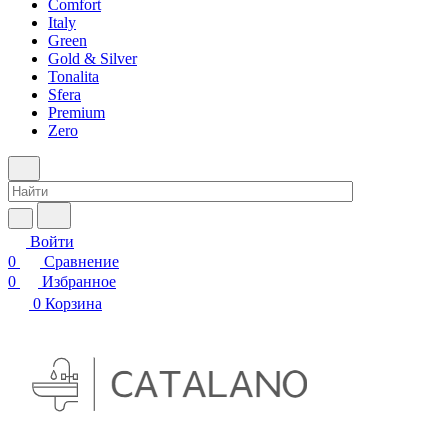
Comfort
Italy
Green
Gold & Silver
Tonalita
Sfera
Premium
Zero
Войти
0
Сравнение
0
Избранное
0
Корзина