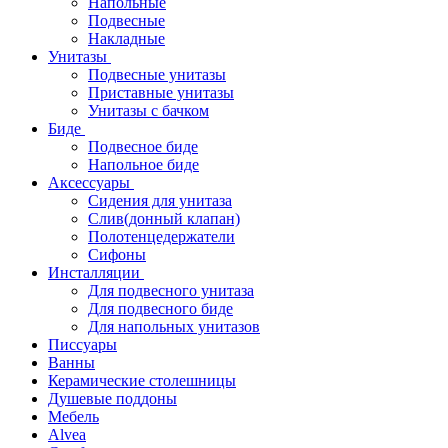
Напольные
Подвесные
Накладные
Унитазы
Подвесные унитазы
Приставные унитазы
Унитазы с бачком
Биде
Подвесное биде
Напольное биде
Аксессуары
Сидения для унитаза
Слив(донный клапан)
Полотенцедержатели
Сифоны
Инсталляции
Для подвесного унитаза
Для подвесного биде
Для напольных унитазов
Писсуары
Ванны
Керамические столешницы
Душевые поддоны
Мебель
Alvea