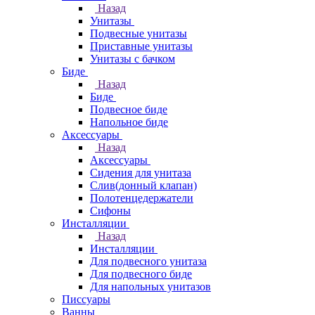
Назад
Унитазы
Подвесные унитазы
Приставные унитазы
Унитазы с бачком
Биде
Назад
Биде
Подвесное биде
Напольное биде
Аксессуары
Назад
Аксессуары
Сидения для унитаза
Слив(донный клапан)
Полотенцедержатели
Сифоны
Инсталляции
Назад
Инсталляции
Для подвесного унитаза
Для подвесного биде
Для напольных унитазов
Писсуары
Ванны