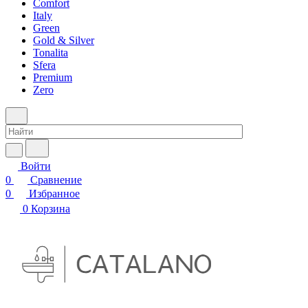
Comfort
Italy
Green
Gold & Silver
Tonalita
Sfera
Premium
Zero
Войти
0
Сравнение
0
Избранное
0
Корзина