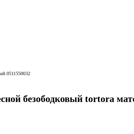
вый 0511550032
весной безободковый tortora ма