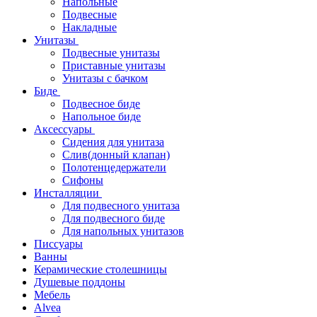
Напольные
Подвесные
Накладные
Унитазы
Подвесные унитазы
Приставные унитазы
Унитазы с бачком
Биде
Подвесное биде
Напольное биде
Аксессуары
Сидения для унитаза
Слив(донный клапан)
Полотенцедержатели
Сифоны
Инсталляции
Для подвесного унитаза
Для подвесного биде
Для напольных унитазов
Писсуары
Ванны
Керамические столешницы
Душевые поддоны
Мебель
Alvea