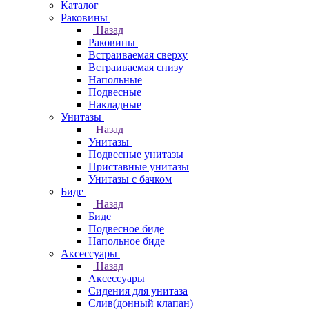
Каталог
Раковины
Назад
Раковины
Встраиваемая сверху
Встраиваемая снизу
Напольные
Подвесные
Накладные
Унитазы
Назад
Унитазы
Подвесные унитазы
Приставные унитазы
Унитазы с бачком
Биде
Назад
Биде
Подвесное биде
Напольное биде
Аксессуары
Назад
Аксессуары
Сидения для унитаза
Слив(донный клапан)