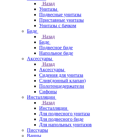
Назад
Унитазы
Подвесные унитазы
Приставные унитазы
Унитазы с бачком
Биде
Назад
Биде
Подвесное биде
Напольное биде
Аксессуары
Назад
Аксессуары
Сидения для унитаза
Слив(донный клапан)
Полотенцедержатели
Сифоны
Инсталляции
Назад
Инсталляции
Для подвесного унитаза
Для подвесного биде
Для напольных унитазов
Писсуары
Ванны