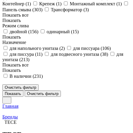
Контейнер (
1
)
Крепеж (
1
)
Монтажный комплект (
1
)
Панель смыва (
303
)
Трансформатор (
3
)
Показать все
Показать
Режим слива
двойной (
156
)
одинарный (
15
)
Показать
Назначение
для напольного унитаза (
2
)
для писсуара (
106
)
для писсура (
11
)
для подвесного унитаза (
38
)
для
унитаза (
213
)
Показать все
Показать
В наличии (
231
)
Очистить фильтр
Показать
Очистить фильтр
Главная
Бренды
TECE