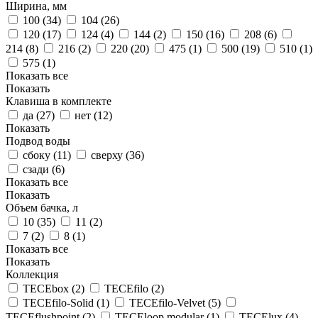
Ширина, мм
100 (
34
)
104 (
26
)
120 (
17
)
124 (
4
)
144 (
2
)
150 (
16
)
208 (
6
)
214 (
8
)
216 (
2
)
220 (
20
)
475 (
1
)
500 (
19
)
510 (
1
)
575 (
1
)
Показать все
Показать
Клавиша в комплекте
да (
27
)
нет (
12
)
Показать
Подвод воды
сбоку (
11
)
сверху (
36
)
сзади (
6
)
Показать все
Показать
Объем бачка, л
10 (
35
)
11 (
2
)
7 (
2
)
8 (
1
)
Показать все
Показать
Коллекция
TECEbox (
2
)
TECEfilo (
2
)
TECEfilo-Solid (
1
)
TECEfilo-Velvet (
5
)
TECEflushpoint (
2
)
TECEloop modular (
1
)
TECElux (
4
)