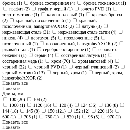
бронза (
1
)
бронза состаренная (
4
)
бронза тосканская (
1
)
графит (
2
)
графит, черый (
1
)
золото PVD (
1
)
золото матовое (
1
)
каменно-серый (
1
)
красная бронза
(
2
)
красный, позолоченный (
1
)
красный,
позолоченный, hansgrohe/AXOR (
2
)
латунь (
3
)
нержавеющая сталь (
31
)
нержавеющая сталь сатин (
4
)
никель (
4
)
пергамон (
5
)
позолоченные (
5
)
позолоченный (
1
)
позолоченный, hansgrohe/AXOR (
2
)
ржавай сталь (
1
)
серебро состаренное (
1
)
серовато-
бежевый (
1
)
серый (
4
)
состаренная латунь (
1
)
состаренная медь (
1
)
хром (
70
)
хром матовый (
4
)
черный (
22
)
черный PVD (
1
)
черный глянцевый (
2
)
черный матовый (
13
)
черный, хром (
1
)
черный, хром,
hansgrohe/AXOR (
2
)
Показать все
Показать
Длина, мм
100 (
26
)
104 (
2
)
1060 (
1
)
1120 (
16
)
120 (
4
)
124 (
36
)
136 (
8
)
144 (
18
)
145 (
8
)
150 (
121
)
152 (
12
)
220 (
15
)
690 (
1
)
705 (
1
)
750 (
1
)
820 (
1
)
95 (
5
)
970 (
1
)
Показать все
Показать