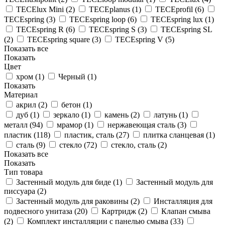
TECElux Mini (
2
)
TECEplanus (
1
)
TECEprofil (
6
)
TECEspring (
3
)
TECEspring loop (
6
)
TECEspring lux (
1
)
TECEspring R (
6
)
TECEspring S (
3
)
TECEspring SL
(
2
)
TECEspring square (
3
)
TECEspring V (
5
)
Показать все
Показать
Цвет
хром (
1
)
Черный (
1
)
Показать
Материал
акрил (
2
)
бетон (
1
)
дуб (
1
)
зеркало (
1
)
камень (
2
)
латунь (
1
)
металл (
94
)
мрамор (
1
)
нержавеющая сталь (
3
)
пластик (
118
)
пластик, сталь (
27
)
плитка сланцевая (
1
)
сталь (
9
)
стекло (
72
)
стекло, сталь (
2
)
Показать все
Показать
Тип товара
Застенный модуль для биде (
1
)
Застенный модуль для
писсуара (
2
)
Застенный модуль для раковины (
2
)
Инсталляция для
подвесного унитаза (
20
)
Картридж (
2
)
Клапан смыва
(
2
)
Комплект инсталляции с панелью смыва (
33
)