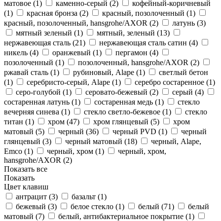
матовое (
1
)
каменно-серый (
2
)
кофейный-коричневый
(
1
)
красная бронза (
2
)
красный, позолоченный (
1
)
красный, позолоченный, hansgrohe/AXOR (
2
)
латунь (
3
)
мятный зеленый (
1
)
мятный, зеленый (
13
)
нержавеющая сталь (
21
)
нержавеющая сталь сатин (
4
)
никель (
4
)
оранжевый (
1
)
пергамон (
4
)
позолоченный (
1
)
позолоченный, hansgrohe/AXOR (
2
)
ржавай сталь (
1
)
рубиновый, Alape (
1
)
светлый бетон
(
1
)
серебристо-серый, Alape (
1
)
серебро состаренное (
1
)
серо-голубой (
1
)
серовато-бежевый (
2
)
серый (
4
)
состаренная латунь (
1
)
состаренная медь (
1
)
стекло
вечерняя синева (
1
)
стекло светло-бежевое (
1
)
стекло
титан (
1
)
хром (
47
)
хром глянцевый (
5
)
хром
матовый (
5
)
черный (
36
)
черный PVD (
1
)
черный
глянцевый (
3
)
черный матовый (
18
)
черный, Alape,
Emco (
1
)
черный, хром (
1
)
черный, хром,
hansgrohe/AXOR (
2
)
Показать все
Показать
Цвет клавиш
антрацит (
3
)
базальт (
1
)
бежевый (
3
)
белое стекло (
1
)
белый (
71
)
белый
матовый (
7
)
белый, антибактериальное покрытие (
1
)