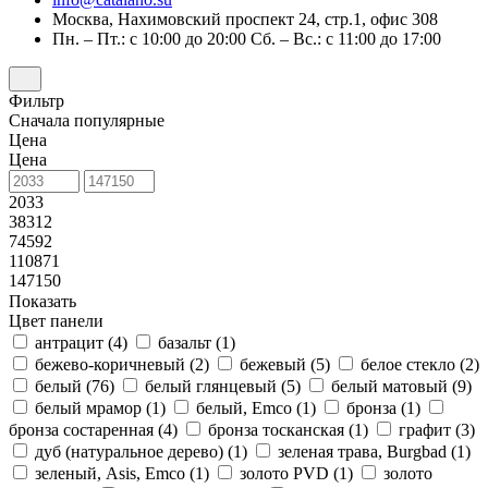
Москва, Нахимовский проспект 24, стр.1, офис 308
Пн. – Пт.: с 10:00 до 20:00 Сб. – Вс.: с 11:00 до 17:00
Фильтр
Сначала популярные
Цена
Цена
2033
38312
74592
110871
147150
Показать
Цвет панели
антрацит (
4
)
базальт (
1
)
бежево-коричневый (
2
)
бежевый (
5
)
белое стекло (
2
)
белый (
76
)
белый глянцевый (
5
)
белый матовый (
9
)
белый мрамор (
1
)
белый, Emco (
1
)
бронза (
1
)
бронза состаренная (
4
)
бронза тосканская (
1
)
графит (
3
)
дуб (натуральное дерево) (
1
)
зеленая трава, Burgbad (
1
)
зеленый, Asis, Emco (
1
)
золото PVD (
1
)
золото