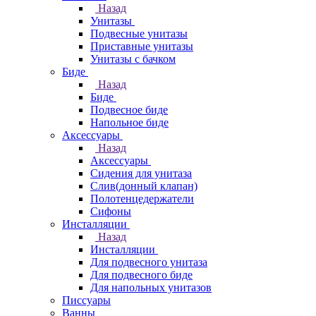
Назад
Унитазы
Подвесные унитазы
Приставные унитазы
Унитазы с бачком
Биде
Назад
Биде
Подвесное биде
Напольное биде
Аксессуары
Назад
Аксессуары
Сидения для унитаза
Слив(донный клапан)
Полотенцедержатели
Сифоны
Инсталляции
Назад
Инсталляции
Для подвесного унитаза
Для подвесного биде
Для напольных унитазов
Писсуары
Ванны