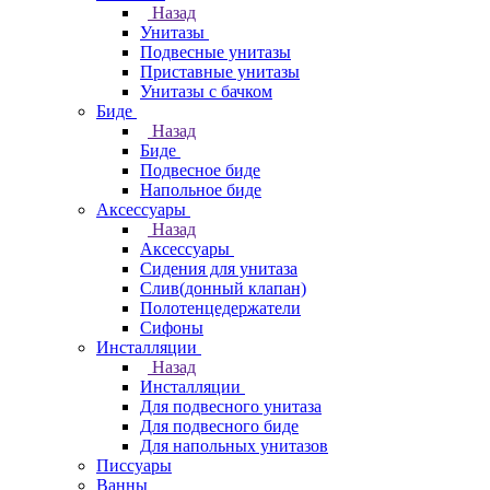
Назад
Унитазы
Подвесные унитазы
Приставные унитазы
Унитазы с бачком
Биде
Назад
Биде
Подвесное биде
Напольное биде
Аксессуары
Назад
Аксессуары
Сидения для унитаза
Слив(донный клапан)
Полотенцедержатели
Сифоны
Инсталляции
Назад
Инсталляции
Для подвесного унитаза
Для подвесного биде
Для напольных унитазов
Писсуары
Ванны