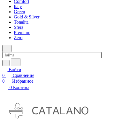
Comfort
Italy
Green
Gold & Silver
Tonalita
Sfera
Premium
Zero
Войти
0
Сравнение
0
Избранное
0
Корзина