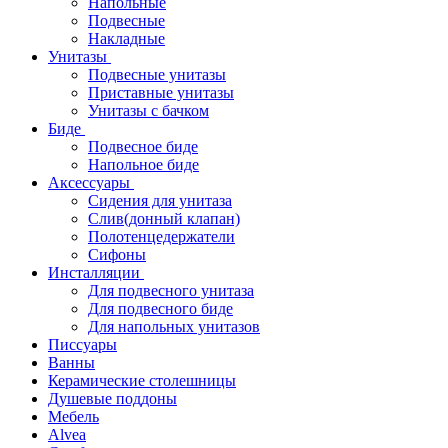
Напольные
Подвесные
Накладные
Унитазы
Подвесные унитазы
Приставные унитазы
Унитазы с бачком
Биде
Подвесное биде
Напольное биде
Аксессуары
Сидения для унитаза
Слив(донный клапан)
Полотенцедержатели
Сифоны
Инсталляции
Для подвесного унитаза
Для подвесного биде
Для напольных унитазов
Писсуары
Ванны
Керамические столешницы
Душевые поддоны
Мебель
Alvea