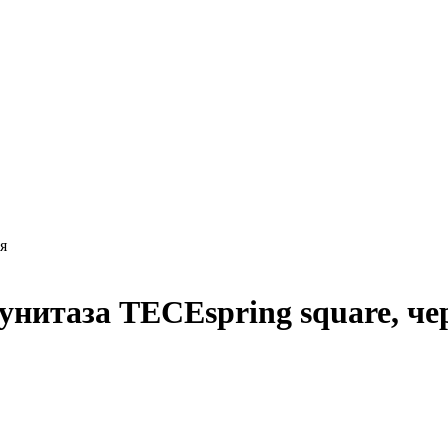
я
унитаза TECEspring square, че