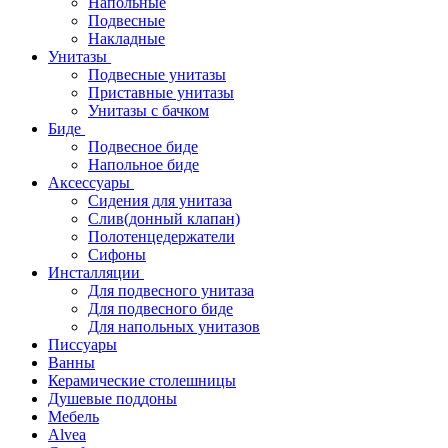
Напольные
Подвесные
Накладные
Унитазы
Подвесные унитазы
Приставные унитазы
Унитазы с бачком
Биде
Подвесное биде
Напольное биде
Аксессуары
Сидения для унитаза
Слив(донный клапан)
Полотенцедержатели
Сифоны
Инсталляции
Для подвесного унитаза
Для подвесного биде
Для напольных унитазов
Писсуары
Ванны
Керамические столешницы
Душевые поддоны
Мебель
Alvea