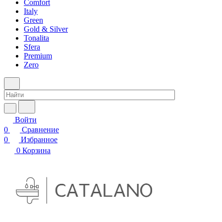
Comfort
Italy
Green
Gold & Silver
Tonalita
Sfera
Premium
Zero
Войти
0
Сравнение
0
Избранное
0
Корзина