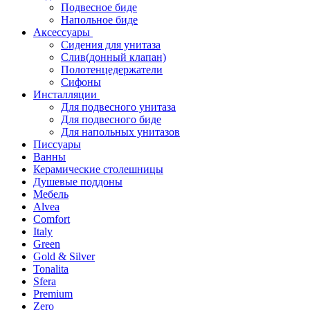
Подвесное биде
Напольное биде
Аксессуары
Сидения для унитаза
Слив(донный клапан)
Полотенцедержатели
Сифоны
Инсталляции
Для подвесного унитаза
Для подвесного биде
Для напольных унитазов
Писсуары
Ванны
Керамические столешницы
Душевые поддоны
Мебель
Alvea
Comfort
Italy
Green
Gold & Silver
Tonalita
Sfera
Premium
Zero