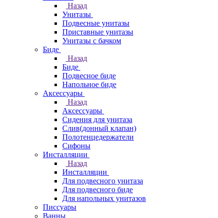
Назад
Унитазы
Подвесные унитазы
Приставные унитазы
Унитазы с бачком
Биде
Назад
Биде
Подвесное биде
Напольное биде
Аксессуары
Назад
Аксессуары
Сидения для унитаза
Слив(донный клапан)
Полотенцедержатели
Сифоны
Инсталляции
Назад
Инсталляции
Для подвесного унитаза
Для подвесного биде
Для напольных унитазов
Писсуары
Ванны