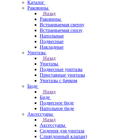
Каталог
Раковины
Назад
Раковины
Встраиваемая сверху
Встраиваемая снизу
Напольные
Подвесные
Накладные
Унитазы
Назад
Унитазы
Подвесные унитазы
Приставные унитазы
Унитазы с бачком
Биде
Назад
Биде
Подвесное биде
Напольное биде
Аксессуары
Назад
Аксессуары
Сидения для унитаза
Слив(донный клапан)