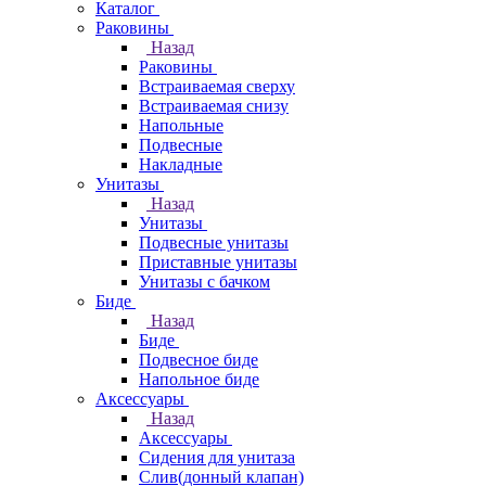
Каталог
Раковины
Назад
Раковины
Встраиваемая сверху
Встраиваемая снизу
Напольные
Подвесные
Накладные
Унитазы
Назад
Унитазы
Подвесные унитазы
Приставные унитазы
Унитазы с бачком
Биде
Назад
Биде
Подвесное биде
Напольное биде
Аксессуары
Назад
Аксессуары
Сидения для унитаза
Слив(донный клапан)