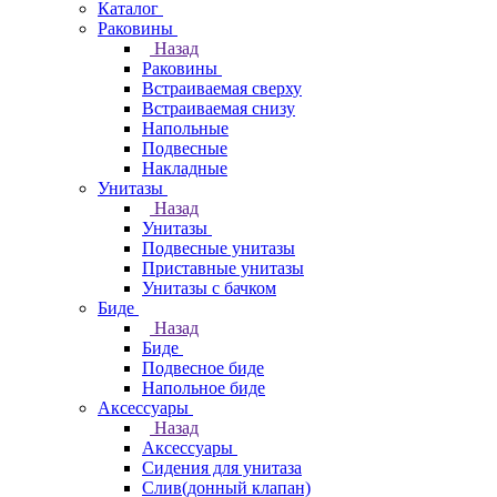
Каталог
Раковины
Назад
Раковины
Встраиваемая сверху
Встраиваемая снизу
Напольные
Подвесные
Накладные
Унитазы
Назад
Унитазы
Подвесные унитазы
Приставные унитазы
Унитазы с бачком
Биде
Назад
Биде
Подвесное биде
Напольное биде
Аксессуары
Назад
Аксессуары
Сидения для унитаза
Слив(донный клапан)