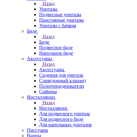
Назад
Унитазы
Подвесные унитазы
Приставные унитазы
Унитазы с бачком
Биде
Назад
Биде
Подвесное биде
Напольное биде
Аксессуары
Назад
Аксессуары
Сидения для унитаза
Слив(донный клапан)
Полотенцедержатели
Сифоны
Инсталляции
Назад
Инсталляции
Для подвесного унитаза
Для подвесного биде
Для напольных унитазов
Писсуары
Ванны