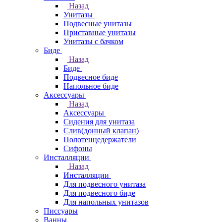
Назад
Унитазы
Подвесные унитазы
Приставные унитазы
Унитазы с бачком
Биде
Назад
Биде
Подвесное биде
Напольное биде
Аксессуары
Назад
Аксессуары
Сидения для унитаза
Слив(донный клапан)
Полотенцедержатели
Сифоны
Инсталляции
Назад
Инсталляции
Для подвесного унитаза
Для подвесного биде
Для напольных унитазов
Писсуары
Ванны