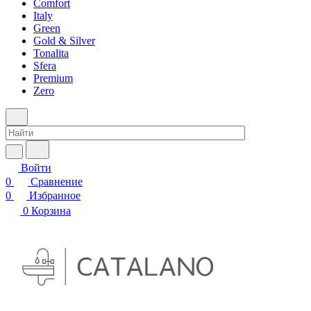
Comfort
Italy
Green
Gold & Silver
Tonalita
Sfera
Premium
Zero
Войти
0
Сравнение
0
Избранное
0
Корзина