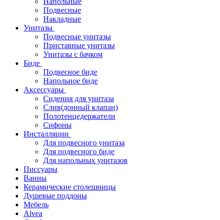
Напольные
Подвесные
Накладные
Унитазы
Подвесные унитазы
Приставные унитазы
Унитазы с бачком
Биде
Подвесное биде
Напольное биде
Аксессуары
Сидения для унитаза
Слив(донный клапан)
Полотенцедержатели
Сифоны
Инсталляции
Для подвесного унитаза
Для подвесного биде
Для напольных унитазов
Писсуары
Ванны
Керамические столешницы
Душевые поддоны
Мебель
Alvea