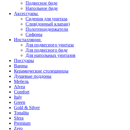
Подвесное биде
Напольное биде
Аксессуары
Сидения для унитаза
Слив(донный клапан)
Полотенцедержатели
Сифоны
Инсталляции
Для подвесного унитаза
Для подвесного биде
Для напольных унитазов
Писсуары
Ванны
Керамические столешницы
Душевые поддоны
Мебель
Alvea
Comfort
Italy
Green
Gold & Silver
Tonalita
Sfera
Premium
Zero