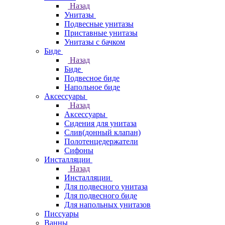
Назад
Унитазы
Подвесные унитазы
Приставные унитазы
Унитазы с бачком
Биде
Назад
Биде
Подвесное биде
Напольное биде
Аксессуары
Назад
Аксессуары
Сидения для унитаза
Слив(донный клапан)
Полотенцедержатели
Сифоны
Инсталляции
Назад
Инсталляции
Для подвесного унитаза
Для подвесного биде
Для напольных унитазов
Писсуары
Ванны