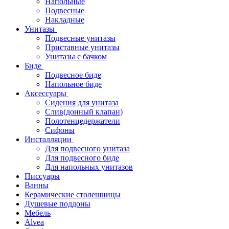
Напольные
Подвесные
Накладные
Унитазы
Подвесные унитазы
Приставные унитазы
Унитазы с бачком
Биде
Подвесное биде
Напольное биде
Аксессуары
Сидения для унитаза
Слив(донный клапан)
Полотенцедержатели
Сифоны
Инсталляции
Для подвесного унитаза
Для подвесного биде
Для напольных унитазов
Писсуары
Ванны
Керамические столешницы
Душевые поддоны
Мебель
Alvea