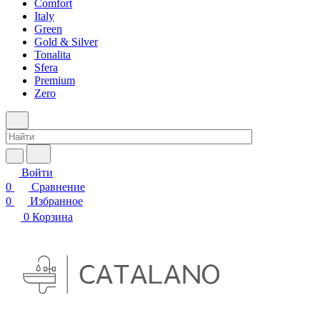
Comfort
Italy
Green
Gold & Silver
Tonalita
Sfera
Premium
Zero
Войти
0
Сравнение
0
Избранное
0
Корзина