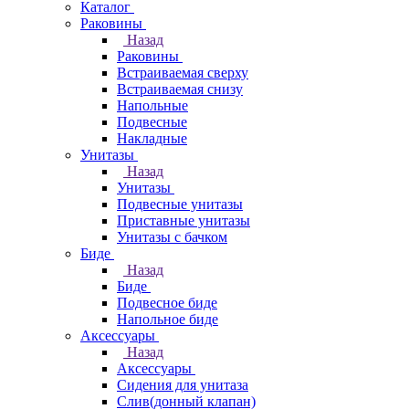
Каталог
Раковины
Назад
Раковины
Встраиваемая сверху
Встраиваемая снизу
Напольные
Подвесные
Накладные
Унитазы
Назад
Унитазы
Подвесные унитазы
Приставные унитазы
Унитазы с бачком
Биде
Назад
Биде
Подвесное биде
Напольное биде
Аксессуары
Назад
Аксессуары
Сидения для унитаза
Слив(донный клапан)