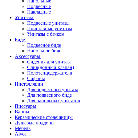
Напольные
Подвесные
Накладные
Унитазы
Подвесные унитазы
Приставные унитазы
Унитазы с бачком
Биде
Подвесное биде
Напольное биде
Аксессуары
Сидения для унитаза
Слив(донный клапан)
Полотенцедержатели
Сифоны
Инсталляции
Для подвесного унитаза
Для подвесного биде
Для напольных унитазов
Писсуары
Ванны
Керамические столешницы
Душевые поддоны
Мебель
Alvea