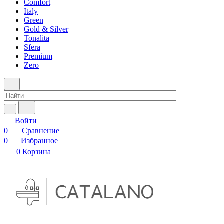
Comfort
Italy
Green
Gold & Silver
Tonalita
Sfera
Premium
Zero
Войти
0
Сравнение
0
Избранное
0
Корзина