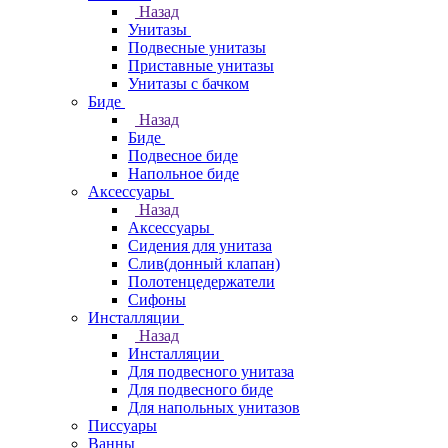
Назад
Унитазы
Подвесные унитазы
Приставные унитазы
Унитазы с бачком
Биде
Назад
Биде
Подвесное биде
Напольное биде
Аксессуары
Назад
Аксессуары
Сидения для унитаза
Слив(донный клапан)
Полотенцедержатели
Сифоны
Инсталляции
Назад
Инсталляции
Для подвесного унитаза
Для подвесного биде
Для напольных унитазов
Писсуары
Ванны