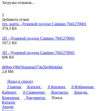
Загрузка отзывов...
5
Добавить отзыв
тех. карта - Душевой поддон
Catalano
7041270001
374,3 Кб
2D - Душевой поддон
Catalano
7041270001
167,1 Кб
3D - Душевой поддон
Catalano
7041270001
606 Кб
dt0hgcy98e5fopagap574u5hv86ekkkn
2,8 Мб
Назад к списку
Главная
Каталог
0
Корзина
0
Избранные
Кабинет
0
Сравнение
Контакты
Бренды
Компания
Документы
Поиск
Каталог
Акции