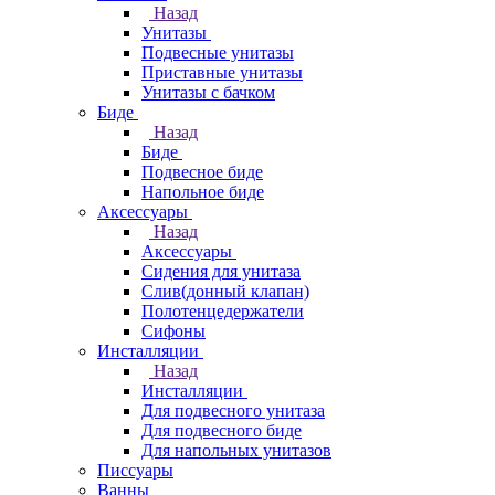
Назад
Унитазы
Подвесные унитазы
Приставные унитазы
Унитазы с бачком
Биде
Назад
Биде
Подвесное биде
Напольное биде
Аксессуары
Назад
Аксессуары
Сидения для унитаза
Слив(донный клапан)
Полотенцедержатели
Сифоны
Инсталляции
Назад
Инсталляции
Для подвесного унитаза
Для подвесного биде
Для напольных унитазов
Писсуары
Ванны