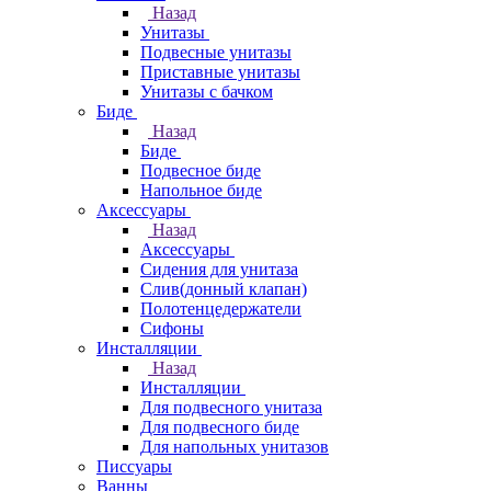
Назад
Унитазы
Подвесные унитазы
Приставные унитазы
Унитазы с бачком
Биде
Назад
Биде
Подвесное биде
Напольное биде
Аксессуары
Назад
Аксессуары
Сидения для унитаза
Слив(донный клапан)
Полотенцедержатели
Сифоны
Инсталляции
Назад
Инсталляции
Для подвесного унитаза
Для подвесного биде
Для напольных унитазов
Писсуары
Ванны