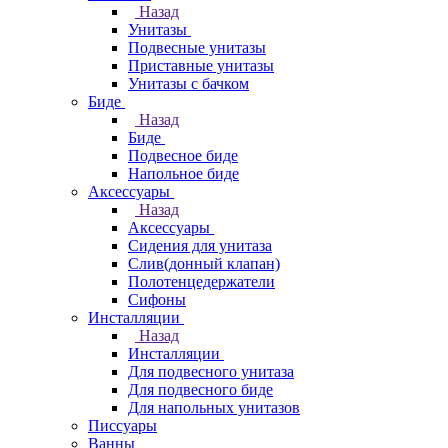
Назад
Унитазы
Подвесные унитазы
Приставные унитазы
Унитазы с бачком
Биде
Назад
Биде
Подвесное биде
Напольное биде
Аксессуары
Назад
Аксессуары
Сидения для унитаза
Слив(донный клапан)
Полотенцедержатели
Сифоны
Инсталляции
Назад
Инсталляции
Для подвесного унитаза
Для подвесного биде
Для напольных унитазов
Писсуары
Ванны