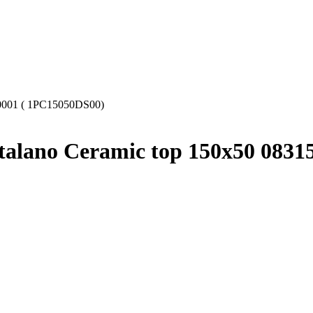
0001 ( 1PC15050DS00)
lano Ceramic top 150x50 0831