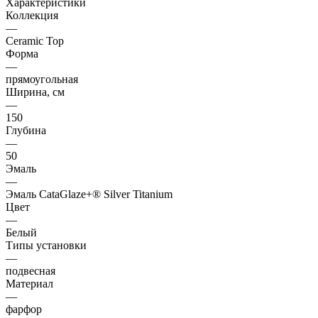
Характеристики
Коллекция
—
Ceramic Top
Форма
—
прямоугольная
Ширина, см
—
150
Глубина
—
50
Эмаль
—
Эмаль CataGlaze+® Silver Titanium
Цвет
—
Белый
Типы установки
—
подвесная
Материал
—
фарфор