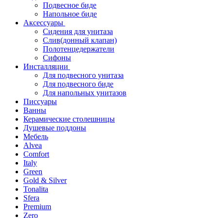
Подвесное биде
Напольное биде
Аксессуары
Сидения для унитаза
Слив(донный клапан)
Полотенцедержатели
Сифоны
Инсталляции
Для подвесного унитаза
Для подвесного биде
Для напольных унитазов
Писсуары
Ванны
Керамические столешницы
Душевые поддоны
Мебель
Alvea
Comfort
Italy
Green
Gold & Silver
Tonalita
Sfera
Premium
Zero