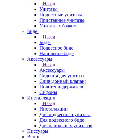
Назад
Унитазы
Подвесные унитазы
Приставные унитазы
Унитазы с бачком
Биде
Назад
Биде
Подвесное биде
Напольное биде
Аксессуары
Назад
Аксессуары
Сидения для унитаза
Слив(донный клапан)
Полотенцедержатели
Сифоны
Инсталляции
Назад
Инсталляции
Для подвесного унитаза
Для подвесного биде
Для напольных унитазов
Писсуары
Ванны