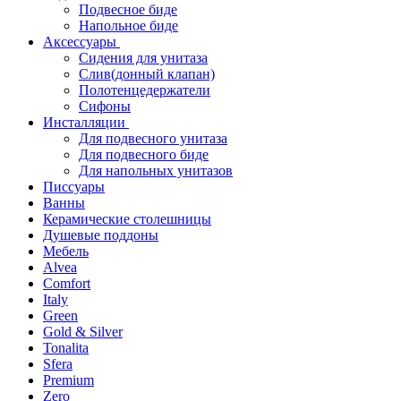
Подвесное биде
Напольное биде
Аксессуары
Сидения для унитаза
Слив(донный клапан)
Полотенцедержатели
Сифоны
Инсталляции
Для подвесного унитаза
Для подвесного биде
Для напольных унитазов
Писсуары
Ванны
Керамические столешницы
Душевые поддоны
Мебель
Alvea
Comfort
Italy
Green
Gold & Silver
Tonalita
Sfera
Premium
Zero