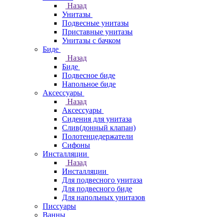
Назад
Унитазы
Подвесные унитазы
Приставные унитазы
Унитазы с бачком
Биде
Назад
Биде
Подвесное биде
Напольное биде
Аксессуары
Назад
Аксессуары
Сидения для унитаза
Слив(донный клапан)
Полотенцедержатели
Сифоны
Инсталляции
Назад
Инсталляции
Для подвесного унитаза
Для подвесного биде
Для напольных унитазов
Писсуары
Ванны