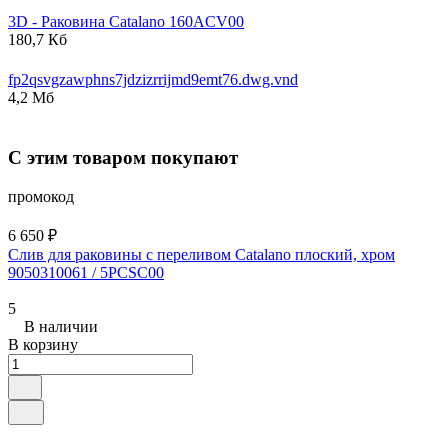
3D - Раковина
Catalano
160ACV00
180,7 Кб
fp2qsvgzawphns7jdzizrrijmd9emt76.dwg.vnd
4,2 Мб
С этим товаром покупают
промокод
6 650 ₽
Слив для раковины с переливом Catalano плоский, хром
9050310061 / 5PCSC00
5
В наличии
В корзину