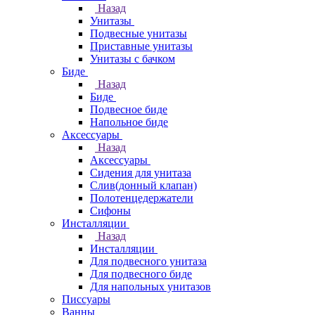
Назад
Унитазы
Подвесные унитазы
Приставные унитазы
Унитазы с бачком
Биде
Назад
Биде
Подвесное биде
Напольное биде
Аксессуары
Назад
Аксессуары
Сидения для унитаза
Слив(донный клапан)
Полотенцедержатели
Сифоны
Инсталляции
Назад
Инсталляции
Для подвесного унитаза
Для подвесного биде
Для напольных унитазов
Писсуары
Ванны