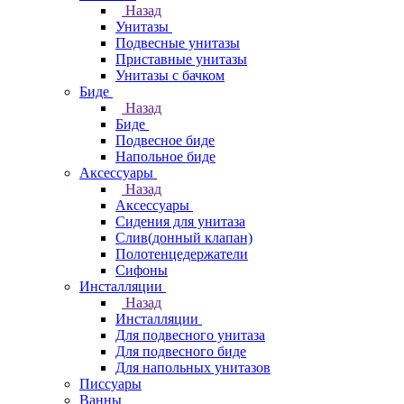
Назад
Унитазы
Подвесные унитазы
Приставные унитазы
Унитазы с бачком
Биде
Назад
Биде
Подвесное биде
Напольное биде
Аксессуары
Назад
Аксессуары
Сидения для унитаза
Слив(донный клапан)
Полотенцедержатели
Сифоны
Инсталляции
Назад
Инсталляции
Для подвесного унитаза
Для подвесного биде
Для напольных унитазов
Писсуары
Ванны