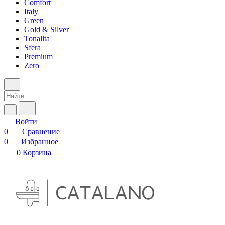
Comfort
Italy
Green
Gold & Silver
Tonalita
Sfera
Premium
Zero
Войти
0
Сравнение
0
Избранное
0
Корзина