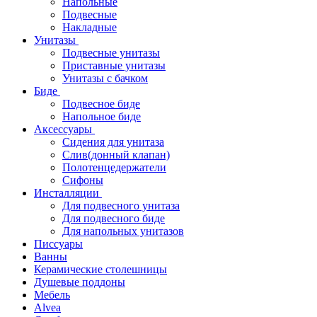
Напольные
Подвесные
Накладные
Унитазы
Подвесные унитазы
Приставные унитазы
Унитазы с бачком
Биде
Подвесное биде
Напольное биде
Аксессуары
Сидения для унитаза
Слив(донный клапан)
Полотенцедержатели
Сифоны
Инсталляции
Для подвесного унитаза
Для подвесного биде
Для напольных унитазов
Писсуары
Ванны
Керамические столешницы
Душевые поддоны
Мебель
Alvea