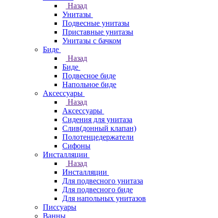
Назад
Унитазы
Подвесные унитазы
Приставные унитазы
Унитазы с бачком
Биде
Назад
Биде
Подвесное биде
Напольное биде
Аксессуары
Назад
Аксессуары
Сидения для унитаза
Слив(донный клапан)
Полотенцедержатели
Сифоны
Инсталляции
Назад
Инсталляции
Для подвесного унитаза
Для подвесного биде
Для напольных унитазов
Писсуары
Ванны