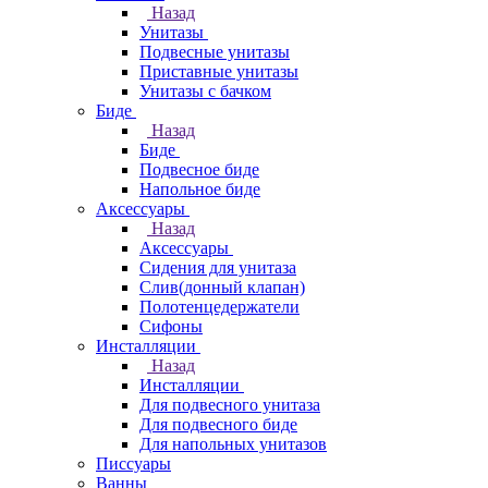
Назад
Унитазы
Подвесные унитазы
Приставные унитазы
Унитазы с бачком
Биде
Назад
Биде
Подвесное биде
Напольное биде
Аксессуары
Назад
Аксессуары
Сидения для унитаза
Слив(донный клапан)
Полотенцедержатели
Сифоны
Инсталляции
Назад
Инсталляции
Для подвесного унитаза
Для подвесного биде
Для напольных унитазов
Писсуары
Ванны