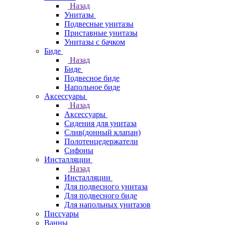
Назад
Унитазы
Подвесные унитазы
Приставные унитазы
Унитазы с бачком
Биде
Назад
Биде
Подвесное биде
Напольное биде
Аксессуары
Назад
Аксессуары
Сидения для унитаза
Слив(донный клапан)
Полотенцедержатели
Сифоны
Инсталляции
Назад
Инсталляции
Для подвесного унитаза
Для подвесного биде
Для напольных унитазов
Писсуары
Ванны