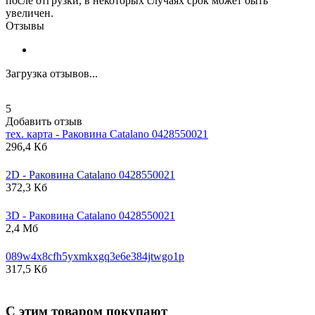
после отгрузки, в некоторых случаях срок может быть
увеличен.
Отзывы
Загрузка отзывов...
5
Добавить отзыв
тех. карта - Раковина
Catalano
0428550021
296,4 Кб
2D - Раковина
Catalano
0428550021
372,3 Кб
3D - Раковина
Catalano
0428550021
2,4 Мб
089w4x8cfh5yxmkxgq3e6e384jtwgo1p
317,5 Кб
С этим товаром покупают