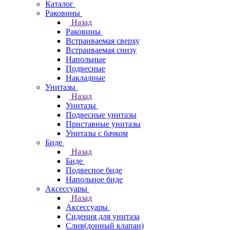
Каталог
Раковины
Назад
Раковины
Встраиваемая сверху
Встраиваемая снизу
Напольные
Подвесные
Накладные
Унитазы
Назад
Унитазы
Подвесные унитазы
Приставные унитазы
Унитазы с бачком
Биде
Назад
Биде
Подвесное биде
Напольное биде
Аксессуары
Назад
Аксессуары
Сидения для унитаза
Слив(донный клапан)