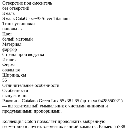
Отверстие под смеситель
без отверстий
Эмаль
Эмаль CataGlaze+® Silver Titanium
Типы установки
напольная
Цвет
белый матовый
Материал
фарфор
Страна производства
Италия
Форма
овальная
Ширина, см
55
Отличительные особенности
Особенности
выпуск в пол
Раковина Catalano Green Lux 55x38 h85 (артикул 0428550021)
— выразительный умывальник с чистыми линиями и
продуманными пропорциями.
Коллекция Colori позволяет продолжить выбранную
геометрию в других элементах ванной комнаты. Размер 55×38