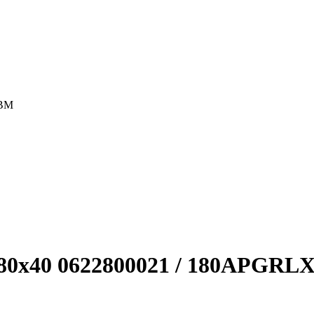
XBM
 80x40 0622800021 / 180APGR