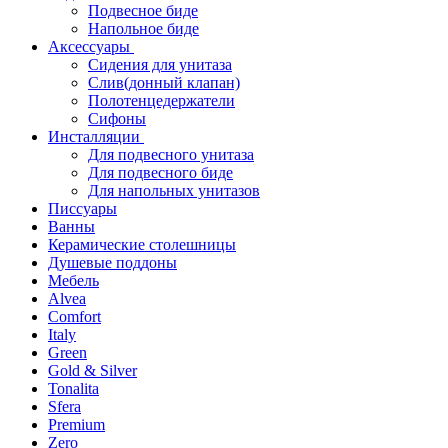
Подвесное биде
Напольное биде
Аксессуары
Сидения для унитаза
Слив(донный клапан)
Полотенцедержатели
Сифоны
Инсталляции
Для подвесного унитаза
Для подвесного биде
Для напольных унитазов
Писсуары
Ванны
Керамические столешницы
Душевые поддоны
Мебель
Alvea
Comfort
Italy
Green
Gold & Silver
Tonalita
Sfera
Premium
Zero