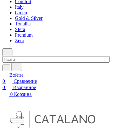
Comfort
Italy
Green
Gold & Silver
Tonalita
Sfera
Premium
Zero
Войти
0
Сравнение
0
Избранное
0
Корзина