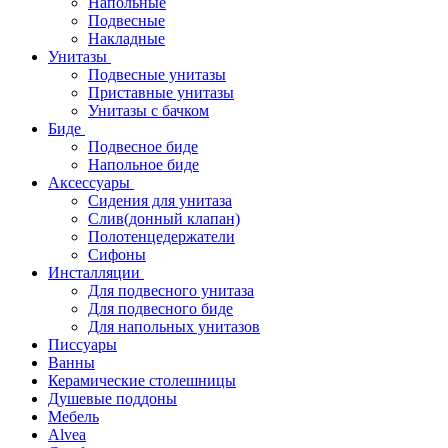
Напольные
Подвесные
Накладные
Унитазы
Подвесные унитазы
Приставные унитазы
Унитазы с бачком
Биде
Подвесное биде
Напольное биде
Аксессуары
Сидения для унитаза
Слив(донный клапан)
Полотенцедержатели
Сифоны
Инсталляции
Для подвесного унитаза
Для подвесного биде
Для напольных унитазов
Писсуары
Ванны
Керамические столешницы
Душевые поддоны
Мебель
Alvea