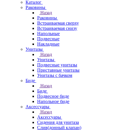
Каталог
Раковины
Назад
Раковины
Встраиваемая сверху
Встраиваемая снизу
Напольные
Подвесные
Накладные
Унитазы
Назад
Унитазы
Подвесные унитазы
Приставные унитазы
Унитазы с бачком
Биде
Назад
Биде
Подвесное биде
Напольное биде
Аксессуары
Назад
Аксессуары
Сидения для унитаза
Слив(донный клапан)