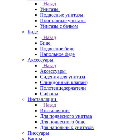
Назад
Унитазы
Подвесные унитазы
Приставные унитазы
Унитазы с бачком
Биде
Назад
Биде
Подвесное биде
Напольное биде
Аксессуары
Назад
Аксессуары
Сидения для унитаза
Слив(донный клапан)
Полотенцедержатели
Сифоны
Инсталляции
Назад
Инсталляции
Для подвесного унитаза
Для подвесного биде
Для напольных унитазов
Писсуары
Ванны