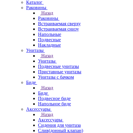
Каталог
Раковины
Назад
Раковины
Встраиваемая сверху
Встраиваемая снизу
Напольные
Подвесные
Накладные
Унитазы
Назад
Унитазы
Подвесные унитазы
Приставные унитазы
Унитазы с бачком
Биде
Назад
Биде
Подвесное биде
Напольное биде
Аксессуары
Назад
Аксессуары
Сидения для унитаза
Слив(донный клапан)