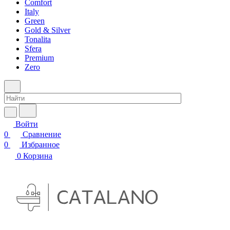
Comfort
Italy
Green
Gold & Silver
Tonalita
Sfera
Premium
Zero
Войти
0
Сравнение
0
Избранное
0
Корзина