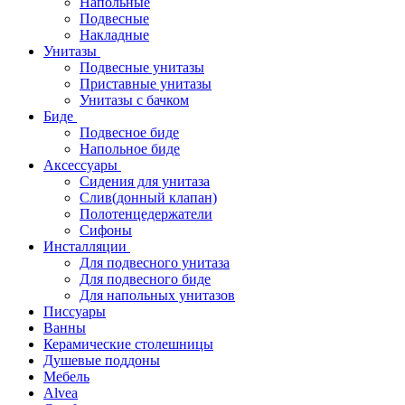
Напольные
Подвесные
Накладные
Унитазы
Подвесные унитазы
Приставные унитазы
Унитазы с бачком
Биде
Подвесное биде
Напольное биде
Аксессуары
Сидения для унитаза
Слив(донный клапан)
Полотенцедержатели
Сифоны
Инсталляции
Для подвесного унитаза
Для подвесного биде
Для напольных унитазов
Писсуары
Ванны
Керамические столешницы
Душевые поддоны
Мебель
Alvea