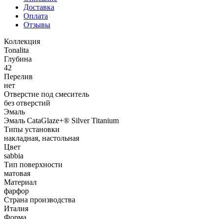
Доставка
Оплата
Отзывы
Коллекция
Tonalita
Глубина
42
Перелив
нет
Отверстие под смеситель
без отверстий
Эмаль
Эмаль CataGlaze+® Silver Titanium
Типы установки
накладная, настольная
Цвет
sabbia
Тип поверхности
матовая
Материал
фарфор
Страна производства
Италия
Форма