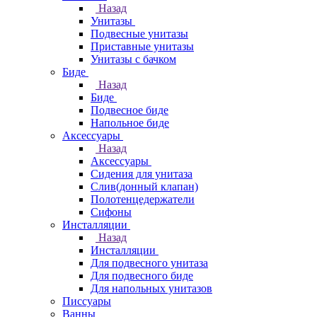
Назад
Унитазы
Подвесные унитазы
Приставные унитазы
Унитазы с бачком
Биде
Назад
Биде
Подвесное биде
Напольное биде
Аксессуары
Назад
Аксессуары
Сидения для унитаза
Слив(донный клапан)
Полотенцедержатели
Сифоны
Инсталляции
Назад
Инсталляции
Для подвесного унитаза
Для подвесного биде
Для напольных унитазов
Писсуары
Ванны