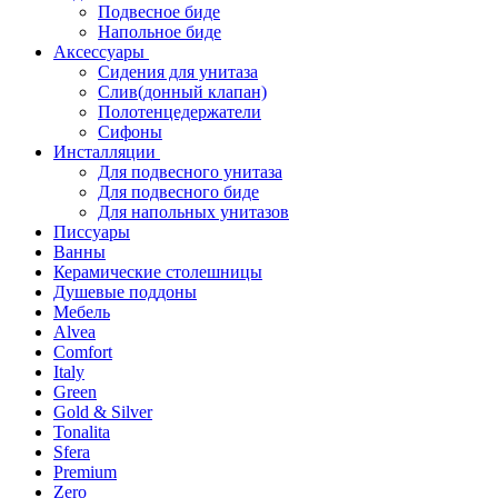
Подвесное биде
Напольное биде
Аксессуары
Сидения для унитаза
Слив(донный клапан)
Полотенцедержатели
Сифоны
Инсталляции
Для подвесного унитаза
Для подвесного биде
Для напольных унитазов
Писсуары
Ванны
Керамические столешницы
Душевые поддоны
Мебель
Alvea
Comfort
Italy
Green
Gold & Silver
Tonalita
Sfera
Premium
Zero